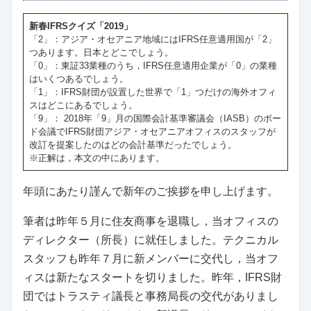
新春IFRSクイズ「2019」
「2」：アジア・オセアニア地域にはIFRS任意適用国が「2」
つあります。日本とどこでしょう。
「0」：東証33業種のうち，IFRS任意適用企業が「0」の業種
はいくつあるでしょう。
「1」：IFRS財団が設置した世界で「1」つだけの海外オフィ
スはどこにあるでしょう。
「9」： 2018年「9」月の国際会計基準審議会（IASB）のボー
ド会議でIFRS財団アジア・オセアニアオフィスのスタッフが
改訂を提案したのはどの会計基準だったでしょう。
※正解は，本文の中にあります。
年頭にあたり謹んで新年のご挨拶を申し上げます。
筆者は昨年５月に住友商事を退職し，当オフィスの
ディレクター（所長）に就任しました。テクニカル
スタッフも昨年７月に新メンバーに交代し，当オフ
ィスは新たなスタートを切りました。昨年，IFRS財
団ではトラスティ議長と事務局長の交代がありまし