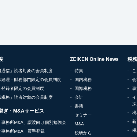
度
ZEIKEN Online News
税
務通信」読者対象の会員制度
特集
ご
の経理・財務部門限定の会員制度
国内税務
会
士登録者限定の会員制度
国際税務
事
際税務」読者対象の会員制度
会計
イ
採
書籍
継ぎ・M&Aサービス
税
セミナー
新
計事務所M&A」譲渡向け個別勉強会
M&A
税
計事務所M&A」買手登録
税研から