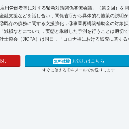
規雇用労働者等に対する緊急対策関係閣僚会議」（第２回）を
金融支援などを話し合い，関係省庁から具体的な施策の説明が
②既存の債務に関する支援強化，③事業再構築補助金の対象拡
「減損などについて，実態と乖離した予測を行うことは適切で
士協会（JICPA）は同日，「コロナ禍における監査に関する
読む
お試しはこちら
無料体験
すぐに使えるIDをメールでお送りします