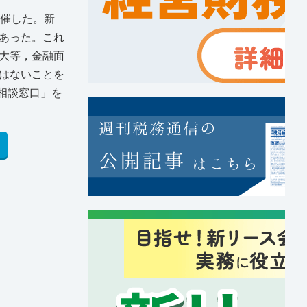
開催した。新
あった。これ
大等，金融面
はないことを
相談窓口」を