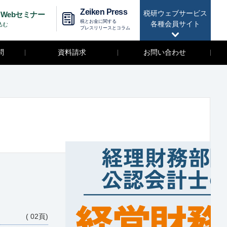
Zeiken Press
税研ウェブサービス
Webセミナー
税とお金に関する
各種会員サイト
込む
プレスリリースとコラム
問
資料請求
お問い合わせ
( 02頁)