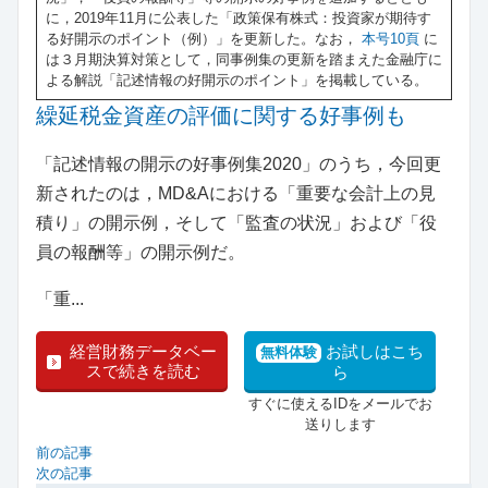
に，2019年11月に公表した「政策保有株式：投資家が期待す
る好開示のポイント（例）」を更新した。なお，
本号10頁
に
は３月期決算対策として，同事例集の更新を踏まえた金融庁に
よる解説「記述情報の好開示のポイント」を掲載している。
繰延税金資産の評価に関する好事例も
「記述情報の開示の好事例集2020」のうち，今回更
新されたのは，MD&Aにおける「重要な会計上の見
積り」の開示例，そして「監査の状況」および「役
員の報酬等」の開示例だ。
「重...
経営財務データベー
お試しはこち
無料体験
スで続きを読む
ら
すぐに使えるIDをメールでお
送りします
前の記事
次の記事