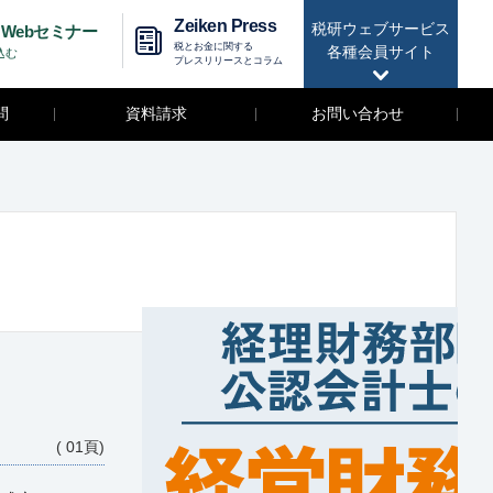
Zeiken Press
税研ウェブサービス
Webセミナー
税とお金に関する
各種会員サイト
込む
プレスリリースとコラム
問
資料請求
お問い合わせ
( 01頁)