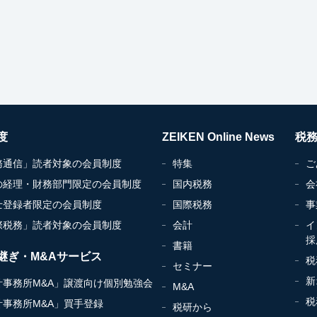
度
ZEIKEN Online News
税
務通信」読者対象の会員制度
特集
ご
の経理・財務部門限定の会員制度
国内税務
会
士登録者限定の会員制度
国際税務
事
際税務」読者対象の会員制度
会計
イ
採
書籍
継ぎ・M&Aサービス
税
セミナー
新
計事務所M&A」譲渡向け個別勉強会
M&A
税
計事務所M&A」買手登録
税研から