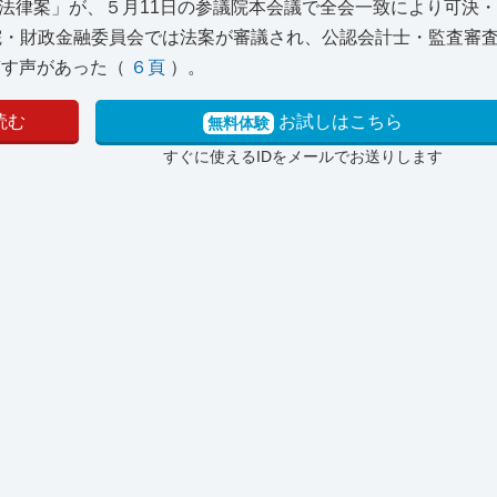
法律案」が、５月11日の参議院本会議で全会一致により可決
議院・財政金融委員会では法案が審議され、公認会計士・監査審
質す声があった（
６頁
）。
読む
お試しはこちら
無料体験
すぐに使えるIDをメールでお送りします