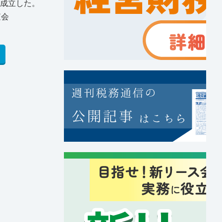
・成立した。
査会