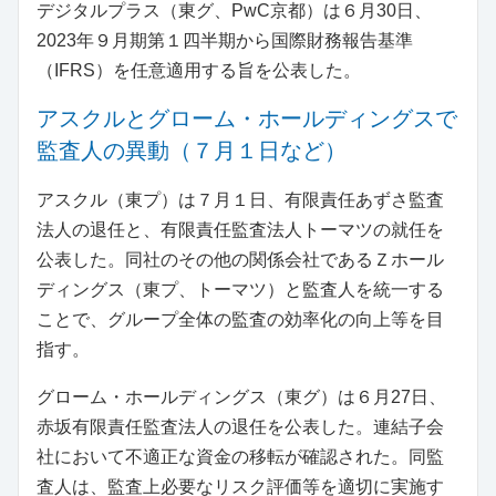
デジタルプラス（東グ、PwC京都）は６月30日、
2023年９月期第１四半期から国際財務報告基準
（IFRS）を任意適用する旨を公表した。
アスクルとグローム・ホールディングスで
監査人の異動（７月１日など）
アスクル（東プ）は７月１日、有限責任あずさ監査
法人の退任と、有限責任監査法人トーマツの就任を
公表した。同社のその他の関係会社であるＺホール
ディングス（東プ、トーマツ）と監査人を統一する
ことで、グループ全体の監査の効率化の向上等を目
指す。
グローム・ホールディングス（東グ）は６月27日、
赤坂有限責任監査法人の退任を公表した。連結子会
社において不適正な資金の移転が確認された。同監
査人は、監査上必要なリスク評価等を適切に実施す