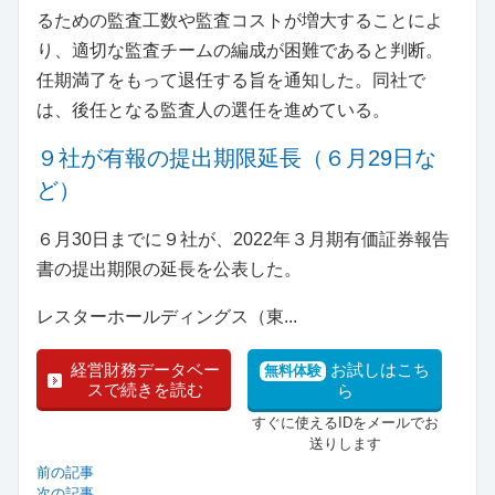
るための監査工数や監査コストが増大することによ
り、適切な監査チームの編成が困難であると判断。
任期満了をもって退任する旨を通知した。同社で
は、後任となる監査人の選任を進めている。
９社が有報の提出期限延長（６月29日な
ど）
６月30日までに９社が、2022年３月期有価証券報告
書の提出期限の延長を公表した。
レスターホールディングス（東...
経営財務データベー
お試しはこち
無料体験
スで続きを読む
ら
すぐに使えるIDをメールでお
送りします
前の記事
次の記事