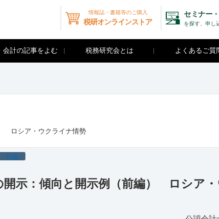
情報誌・書籍等のご購入
セミナー・
税研オンラインストア
を探す、申し
・会計の記事をよむ
税務研究会とは
よくあるご質
） ロシア・ウクライナ情勢
（前編）
の開示：傾向と開示例（前編） ロシア・
公認会計士