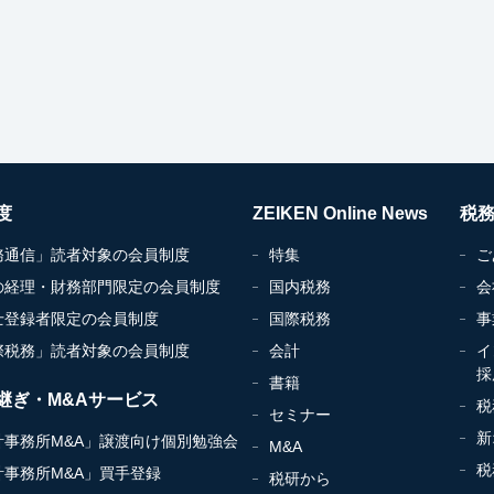
度
ZEIKEN Online News
税
務通信」読者対象の会員制度
特集
ご
の経理・財務部門限定の会員制度
国内税務
会
士登録者限定の会員制度
国際税務
事
際税務」読者対象の会員制度
会計
イ
採
書籍
継ぎ・M&Aサービス
税
セミナー
新
計事務所M&A」譲渡向け個別勉強会
M&A
税
計事務所M&A」買手登録
税研から