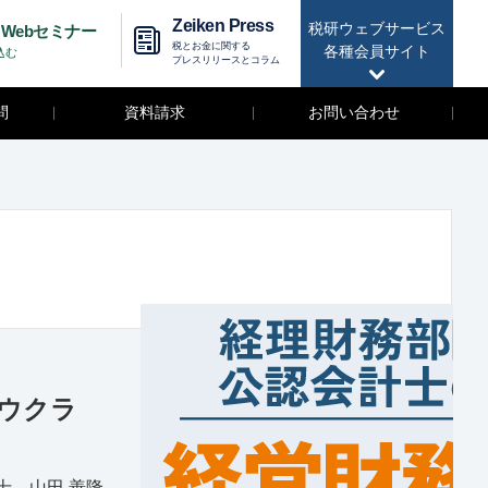
Zeiken Press
税研ウェブサービス
Webセミナー
税とお金に関する
各種会員サイト
込む
プレスリリースとコラム
問
資料請求
お問い合わせ
ウクラ
 山田 善隆