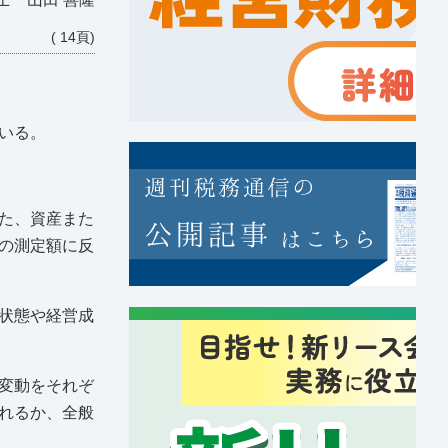
( 14頁)
いる。
た、資産また
の測定額に反
状態や経営成
変動をそれぞ
れるか、全般