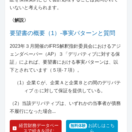
いないと考えられます。
〈解説〉
要望書の概要（1）‐事実パターンと質問
2023年３月開催のIFRS解釈指針委員会におけるアジ
ェンダペーパー（AP）３「デリバティブに対する保
証」によれば、要望書における事実パターンは、以
下とされています（５項‐７項）。
（1）企業Ｃが、企業Ａと企業Ｂとの間のデリバテ
ィブ
に対して保証を提供している。
①
（2）当該デリバティブは、いずれかの当事者が債務
不履行になった場合...
経営財務データベー
お試しはこち
無料体験
スで続きを読む
ら