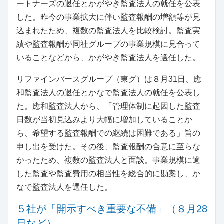
ートナーズの退任とかがやき監査法人の就任を公表
した。昨今の事業拡大に伴い監査報酬の増額等が見
込まれたため、複数の監査法人を比較検討。監査実
績や監査報酬が同社グループの事業規模に見合って
いることなどから、かがやき監査法人を選任した。
リファインバースグループ（東グ）は８月31日、應
和監査法人の退任とかなで監査法人の就任を公表し
た。應和監査法人から、「管理体制に起因した監査
日数が当初見込みより大幅に増加していることか
ら、希望する監査報酬での継続は困難である」旨の
申し出を受けた。その後、監査報酬の合意に至らな
かったため、複数の監査法人と面談。事業規模に適
した監査や監査費用の相当性を総合的に勘案し、か
なで監査法人を選任した。
５社が「開示すべき重要な不備」（８月28
日など）