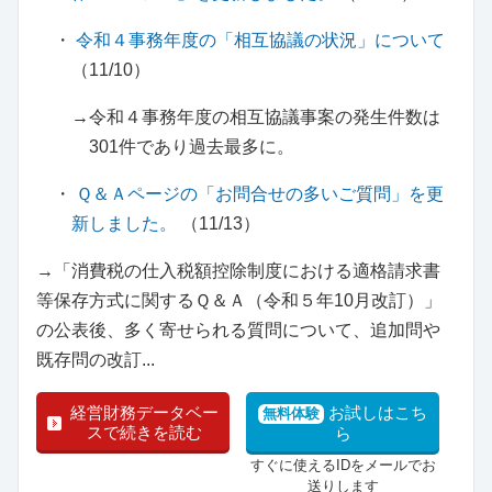
・
令和４事務年度の「相互協議の状況」について
（11/10）
→令和４事務年度の相互協議事案の発生件数は
301件であり過去最多に。
・
Ｑ＆Ａページの「お問合せの多いご質問」を更
新しました。
（11/13）
→「消費税の仕入税額控除制度における適格請求書
等保存方式に関するＱ＆Ａ（令和５年10月改訂）」
の公表後、多く寄せられる質問について、追加問や
既存問の改訂...
経営財務データベー
お試しはこち
無料体験
スで続きを読む
ら
すぐに使えるIDをメールでお
送りします