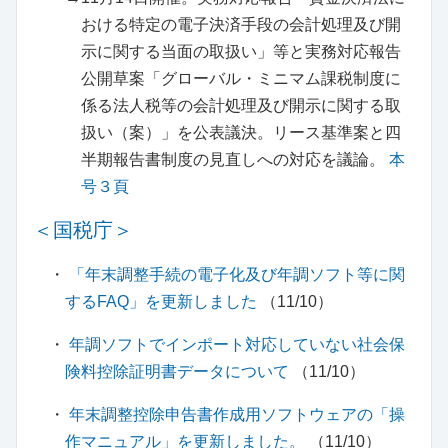
おける特定の電子決済手段の会計処理及び開
示に関する当面の取扱い」等と実務対応報告
公開草案「グローバル・ミニマム課税制度に
係る法人税等の会計処理及び開示に関する取
扱い（案）」を公表議決。リース基準案と四
半期報告書制度の見直しへの対応を議論。
本
号３頁
＜国税庁＞
・
「年末調整手続の電子化及び年調ソフト等に関
するFAQ」を更新しました
（11/10）
・
年調ソフトでインポート対応していない社会保
険料控除証明書データについて
（11/10）
・
年末調整控除申告書作成用ソフトウェアの「操
作マニュアル」を更新しました。
（11/10）