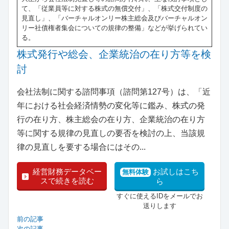
て、「従業員等に対する株式の無償交付」、「株式交付制度の
見直し」、「バーチャルオンリー株主総会及びバーチャルオン
リー社債権者集会についての規律の整備」などが挙げられてい
る。
株式発行や総会、企業統治の在り方等を検
討
会社法制に関する諮問事項（諮問第127号）は、「近
年における社会経済情勢の変化等に鑑み、株式の発
行の在り方、株主総会の在り方、企業統治の在り方
等に関する規律の見直しの要否を検討の上、当該規
律の見直しを要する場合にはその...
経営財務データベー
お試しはこち
無料体験
スで続きを読む
ら
すぐに使えるIDをメールでお
送りします
前の記事
次の記事