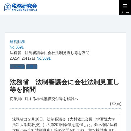
経営財務
No.3691
法務省 法制審議会に会社法制見直し等を諮問
2025年2月17日
No.3691
ニュース
法務省
法務省 法制審議会に会社法制見直し
等を諮問
従業員に対する株式無償交付等を検討へ
( 03頁)
法務省は２月10日、法制審議会（大村敦志会長（学習院大学
法科大学院教授））の第201回会議を開催した。鈴木馨祐法務
大臣から会社法制見直し等の諮問が行われ、主な検討事項とし