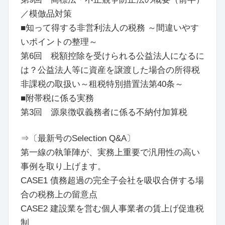
／模倣品対策
■知って得する非営利法人の税務 ～間違いやす
いポイントの整理～
第6回 税額控除を受けられる公益法人になるに
は？公益法人等に資産を譲渡した場合の所得税
非課税の取扱い～租税特別措置法第40条～
■附帯税に係る実務
第3回 源泉徴収義務者に係る不納付加算税
⇒〔最新号のSelection Q&A〕
第一線の執筆陣が、実務上重要で汎用性の高い
事例を取り上げます。
CASE1 債務超過の完全子会社を吸収合併する場
合の税務上の留意点
CASE2 建設業を営む個人事業者の賃上げ促進税
制