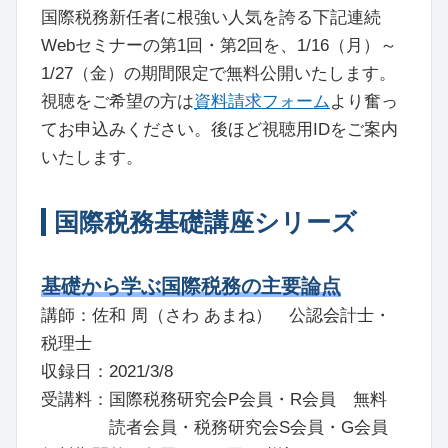
国際税務新任者に根強い人気を誇る下記連続
Webセミナーの第1回・第2回を、1/16（月）～
1/27（金）の期間限定で無料公開いたします。
視聴をご希望の方は
資料請求フォーム
より奮っ
てお申込みください。後ほど視聴用IDをご案内
いたします。
国際税務基礎講座シリーズ
基礎から学ぶ国際税務の主要論点
講師：佐和 周（さわ あまね） 公認会計士・
税理士
収録日：2021/3/8
受講料：国際税務研究会P会員・R会員 無料
読者会員・税務研究会S会員・G会員