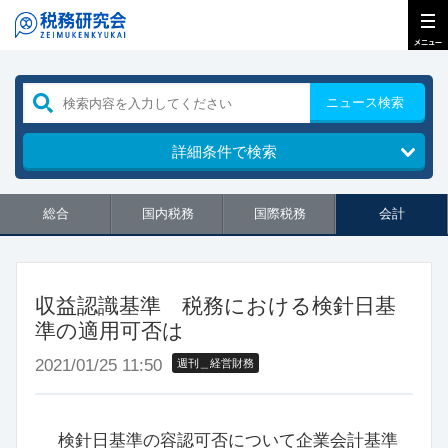
ニュース検索
詳細条件で検索
総合
国内税務
国際税務
会計
収益認識基準 税務における検針日基
準の適用可否は
2021/01/25 11:50
週刊＿経営財務
検針日基準の容認可否について企業会計基準