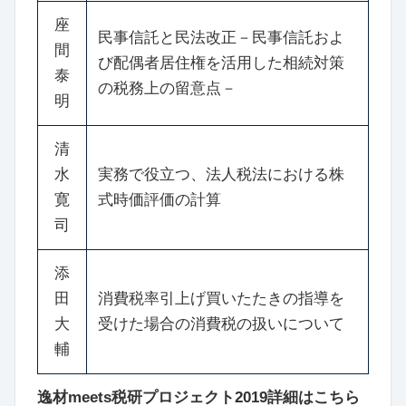
座
民事信託と民法改正－民事信託およ
間
び配偶者居住権を活用した相続対策
泰
の税務上の留意点－
明
清
水
実務で役立つ、法人税法における株
寛
式時価評価の計算
司
添
田
消費税率引上げ買いたたきの指導を
大
受けた場合の消費税の扱いについて
輔
逸材meets税研プロジェクト2019詳細はこちら