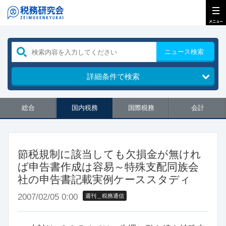
ニュース検索
詳細条件で検索
総合
国内税務
国際税務
会計
節税規制に該当しても欠損金が無けれ
ば申告書作成は容易～特殊支配同族会
社の申告書記載実例ケーススタディ
2007/02/05 0:00
週刊＿税務通信