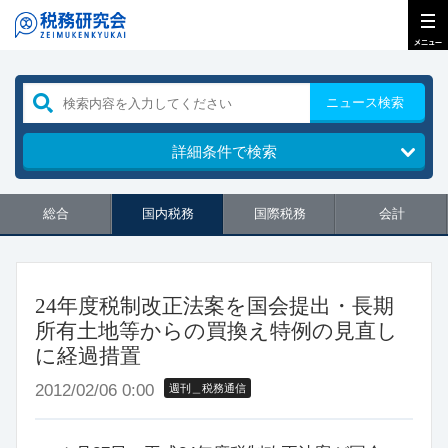
ニュース検索
詳細条件で検索
総合
国内税務
国際税務
会計
24年度税制改正法案を国会提出・長期
所有土地等からの買換え特例の見直し
に経過措置
2012/02/06 0:00
週刊＿税務通信