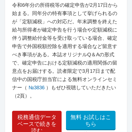
令和6年分の所得税等の確定申告が2月17日から
始まる。同年分の特有事項として挙げられるの
が「定額減税」への対応だ。年末調整を終えた
給与所得者が確定申告を行う場合や定額減税に
伴う調整給付金等を受け取っている場合、確定
申告で外国税額控除を適用する場合など留意す
べき事項がある。本誌オリジナルQ＆Aの形式
で、確定申告における定額減税の適用関係の留
意点をお届けする。読者限定で3月17日まで配
信中の国税庁担当官による無料オンラインセミ
ナー（
№3836
）もぜひ視聴していただきたい
（2頁）。
税務通信データ
無料
お試しはこ
ベースで続きを
ちら
読む