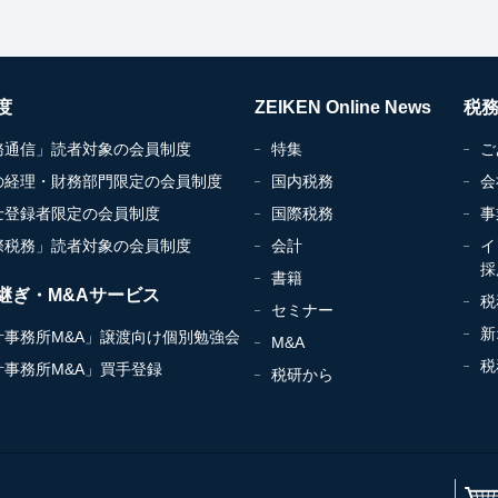
度
ZEIKEN Online News
税
務通信」読者対象の会員制度
特集
ご
の経理・財務部門限定の会員制度
国内税務
会
士登録者限定の会員制度
国際税務
事
際税務」読者対象の会員制度
会計
イ
採
書籍
継ぎ・M&Aサービス
税
セミナー
新
計事務所M&A」譲渡向け個別勉強会
M&A
税
計事務所M&A」買手登録
税研から