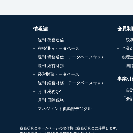
情報誌
会員制
週刊 税務通信
「税
税務通信データベース
企業
週刊 税務通信（データベース付き）
税理
週刊 経営財務
「国
経営財務データベース
事業引
週刊 経営財務（データベース付き）
「会
月刊 税務QA
「会
月刊 国際税務
マネジメント俱楽部デジタル
税務研究会ホームページの著作権は税務研究会に帰属します。