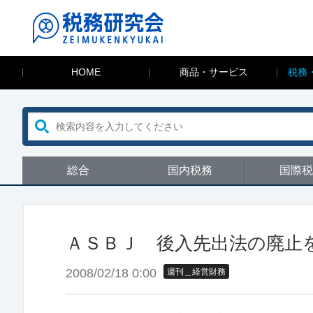
HOME
商品・サービス
税務
総合
国内税務
国際税
ＡＳＢＪ 後入先出法の廃止
2008/02/18 0:00
週刊＿経営財務