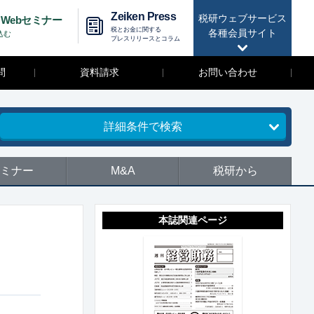
Zeiken Press
税研ウェブサービス
Webセミナー
税とお金に関する
各種会員サイト
込む
プレスリリースとコラム
問
資料請求
お問い合わせ
詳細条件で検索
ミナー
M&A
税研から
本誌関連ページ