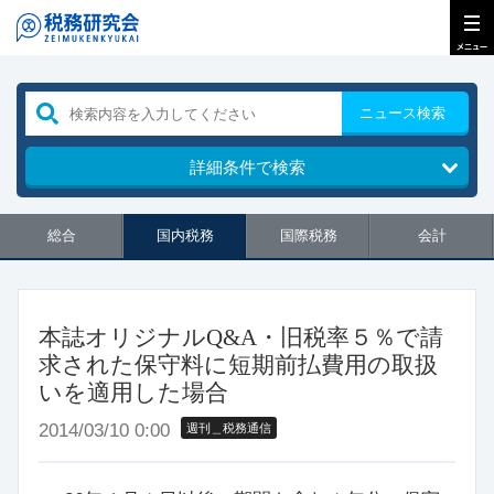
ニュース検索
詳細条件で検索
総合
国内税務
国際税務
会計
本誌オリジナルQ&A・旧税率５％で請
求された保守料に短期前払費用の取扱
いを適用した場合
2014/03/10 0:00
週刊＿税務通信