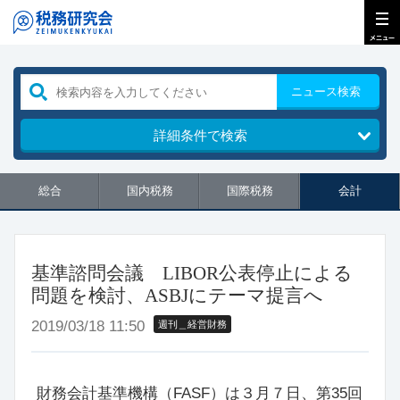
ニュース検索
詳細条件で検索
総合
国内税務
国際税務
会計
基準諮問会議 LIBOR公表停止による
問題を検討、ASBJにテーマ提言へ
2019/03/18 11:50
週刊＿経営財務
財務会計基準機構（FASF）は３月７日、第35回