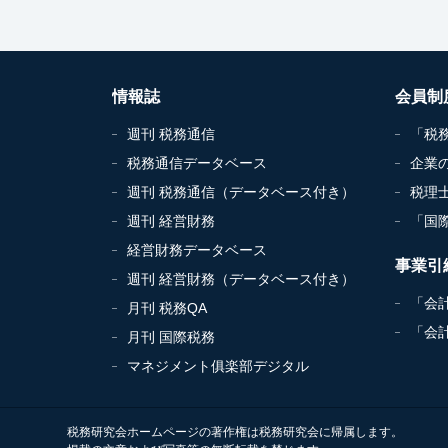
情報誌
会員制
週刊 税務通信
「税
税務通信データベース
企業
週刊 税務通信（データベース付き）
税理
週刊 経営財務
「国
経営財務データベース
事業引
週刊 経営財務（データベース付き）
「会
月刊 税務QA
「会
月刊 国際税務
マネジメント俱楽部デジタル
税務研究会ホームページの著作権は税務研究会に帰属します。