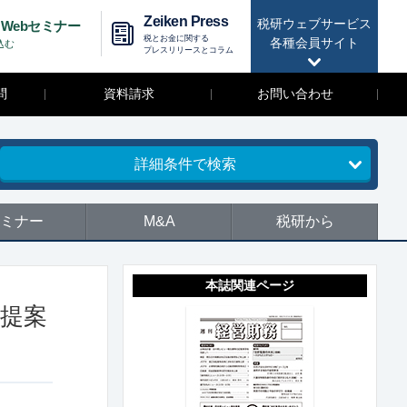
Zeiken Press
税研ウェブサービス
Webセミナー
税とお金に関する
各種会員サイト
込む
プレスリリースとコラム
問
資料請求
お問い合わせ
詳細条件で検索
ミナー
M&A
税研から
本誌関連ページ
を提案