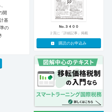
ら、
の開
計基
No.３４００
基準の
２頁に「詳細記事」掲載
き
購読のお申込み