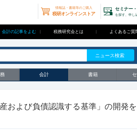
情報誌・書籍等のご購入
セミナー・
税研オンラインストア
を探す、申し
・会計の記事をよむ
税務研究会とは
よくあるご質
ニュース検索
務
会計
書籍
セ
資産および負債認識する基準」の開発