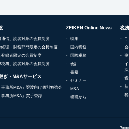
度
ZEIKEN Online News
税
務通信」読者対象の会員制度
特集
ご
の経理・財務部門限定の会員制度
国内税務
会
士登録者限定の会員制度
国際税務
事
際税務」読者対象の会員制度
会計
イ
採
書籍
継ぎ・M&Aサービス
税
セミナー
新
計事務所M&A」譲渡向け個別勉強会
M&A
税
計事務所M&A」買手登録
税研から