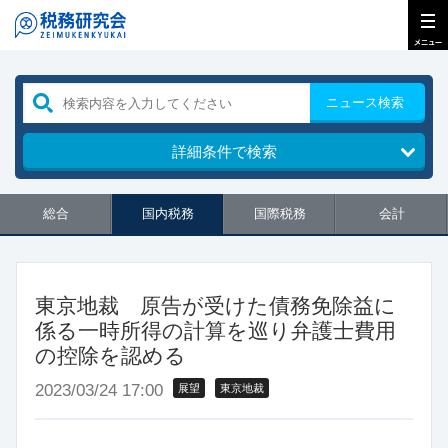
ニュース検索
詳細条件で検索
総合
国内税務
国際税務
会計
東京地裁 原告が受けた債務免除益に
係る一時所得の計算を巡り弁護士費用
の控除を認める
2023/03/24 17:00
展望
東京地裁