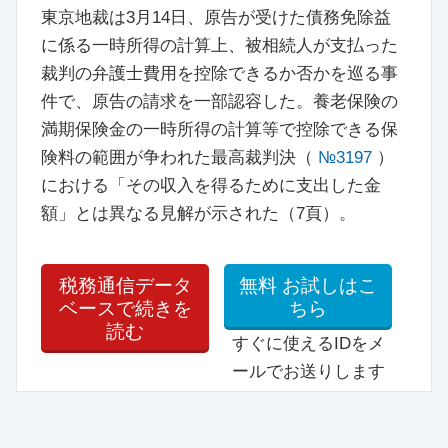
東京地裁は3月14日、原告が受けた債務免除益
に係る一時所得の計算上、被相続人が支払った
裁判の弁護士費用を控除できるか否かを巡る事
件で、原告の請求を一部認容した。養老保険の
満期保険金の一時所得の計算等で控除できる保
険料の範囲が争われた最高裁判決（
№3197
）
における「その収入を得るために支出した金
額」とは異なる見解が示された（7頁）。
税務通信データ
無料
お試しはこ
ベースで続きを
ちら
読む
すぐに使えるIDをメ
ールでお送りします