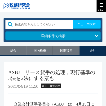
ニュース検索
詳細条件で検索
総合
国内税務
国際税務
会計
ASBJ リース貸手の処理，現行基準の
3法を2法にする案も
2021/04/19 11:50
週刊＿経営財務
企業会計基準委員会（ASBJ）は，4月13日に