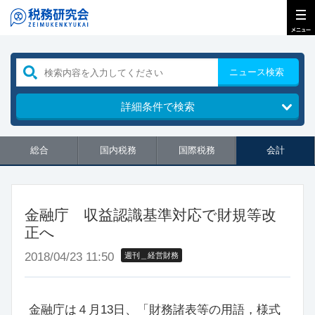
ニュース検索
詳細条件で検索
総合
国内税務
国際税務
会計
金融庁 収益認識基準対応で財規等改
正へ
2018/04/23 11:50
週刊＿経営財務
金融庁は４月13日、「財務諸表等の用語，様式