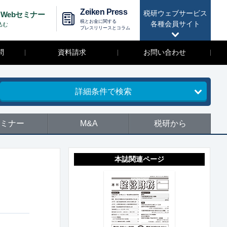
Zeiken Press
税研ウェブサービス
Webセミナー
税とお金に関する
各種会員サイト
込む
プレスリリースとコラム
問
資料請求
お問い合わせ
詳細条件で検索
ミナー
M&A
税研から
本誌関連ページ