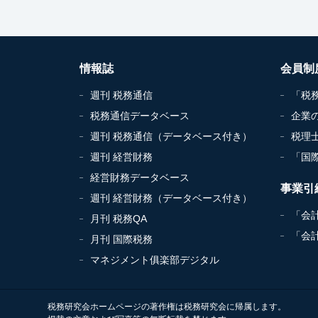
情報誌
会員制
週刊 税務通信
「税
税務通信データベース
企業
週刊 税務通信（データベース付き）
税理
週刊 経営財務
「国
経営財務データベース
事業引
週刊 経営財務（データベース付き）
「会
月刊 税務QA
「会
月刊 国際税務
マネジメント俱楽部デジタル
税務研究会ホームページの著作権は税務研究会に帰属します。