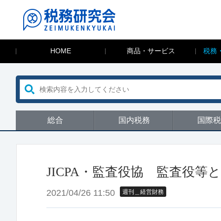
HOME
商品・サービス
税務
総合
国内税務
国際税
JICPA・監査役協 監査役
2021/04/26 11:50
週刊＿経営財務