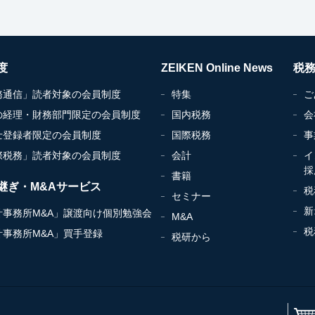
度
ZEIKEN Online News
税
務通信」読者対象の会員制度
特集
ご
の経理・財務部門限定の会員制度
国内税務
会
士登録者限定の会員制度
国際税務
事
際税務」読者対象の会員制度
会計
イ
採
書籍
継ぎ・M&Aサービス
税
セミナー
新
計事務所M&A」譲渡向け個別勉強会
M&A
税
計事務所M&A」買手登録
税研から