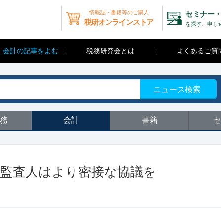
情報誌・書籍等のご購入
セミナー・
税研オンラインストア
を探す、申し
・会計の記事をよむ
税務研究会とは
よくあるご質
ニュース検索
務
会計
書籍
セ
等と監査人はより密接な協議を