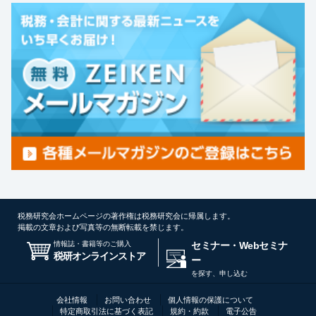
税務研究会ホームページの著作権は税務研究会に帰属します。
掲載の文章および写真等の無断転載を禁じます。
情報誌・書籍等のご購入
セミナー・Webセミナ
税研オンラインストア
ー
を探す、申し込む
会社情報
お問い合わせ
個人情報の保護について
特定商取引法に基づく表記
規約・約款
電子公告