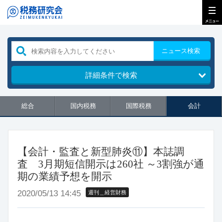
ニュース検索
詳細条件で検索
総合
国内税務
国際税務
会計
【会計・監査と新型肺炎⑪】本誌調
査 3月期短信開示は260社 ～3割強が通
期の業績予想を開示
2020/05/13 14:45
週刊＿経営財務