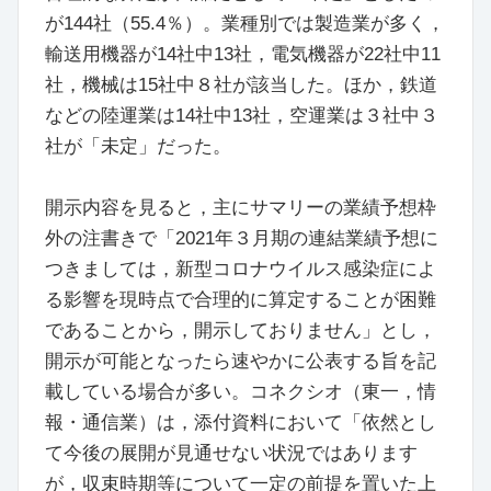
が144社（55.4％）。業種別では製造業が多く，
輸送用機器が14社中13社，電気機器が22社中11
社，機械は15社中８社が該当した。ほか，鉄道
などの陸運業は14社中13社，空運業は３社中３
社が「未定」だった。
開示内容を見ると，主にサマリーの業績予想枠
外の注書きで「2021年３月期の連結業績予想に
つきましては，新型コロナウイルス感染症によ
る影響を現時点で合理的に算定することが困難
であることから，開示しておりません」とし，
開示が可能となったら速やかに公表する旨を記
載している場合が多い。コネクシオ（東一，情
報・通信業）は，添付資料において「依然とし
て今後の展開が見通せない状況ではあります
が，収束時期等について一定の前提を置いた上