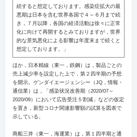
続すると想定しております。感染症拡大の最
悪期は日本を含む世界各国で４～６月まで続
き，７月以降，各国の経済活動は徐々に正常
化に向けて再開するとみておりますが，世界
的な景気悪化による影響は年度末まで続くと
想定しております。」
ほか，日本精線（東一，鉄鋼）は，製品ごとの
売上減少率を設定した上で，第２四半期の予想
を開示。ゲンダイエージェンシー（JQ，情報・
通信業）は，「感染状況改善期（2020/07～
2020/09）において広告受注５割減」などの仮定
を置き，新型コロナ関連影響額の試算を図表で
示している。
商船三井（東一，海運業）は，第１四半期と通