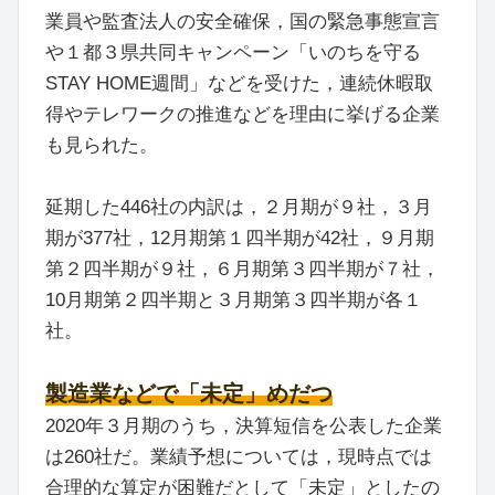
業員や監査法人の安全確保，国の緊急事態宣言
や１都３県共同キャンペーン「いのちを守る
STAY HOME週間」などを受けた，連続休暇取
得やテレワークの推進などを理由に挙げる企業
も見られた。
延期した446社の内訳は，２月期が９社，３月
期が377社，12月期第１四半期が42社，９月期
第２四半期が９社，６月期第３四半期が７社，
10月期第２四半期と３月期第３四半期が各１
社。
製造業などで「未定」めだつ
2020年３月期のうち，決算短信を公表した企業
は260社だ。業績予想については，現時点では
合理的な算定が困難だとして「未定」としたの