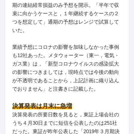
期の連結経常損益のみ予想を開示。「半年で収
束に向かうケースと，１年継続するケースの２
つを想定して」通期の予想はレンジで試算して
いた。
業績予想にコロナの影響を加味しなかった事例
も12社あった。メタウォーター（東一，電気・
ガス業）は，「新型コロナウイルスの感染拡大
の影響につきましては，現時点では今後の動向
が不透明であることから，上記計画に織り込ん
でおりません」と注書きに記載した。
決算発表は月末に急増
決算発表の所要日数を見ると，東証上場会社の
うち４月30日までに短信を公表したのは251社
だった。東証が昨年公表した「2019年３月期決