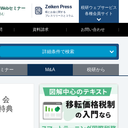
Zeiken Press
税研ウェブサービス
Webセミナー
税とお金に関する
各種会員サイト
込む
プレスリリースとコラム
問
資料請求
お問い合わせ
詳細条件で検索
ミナー
M&A
税研から
】会
特典