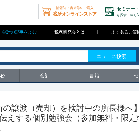
情報誌・書籍等のご購入
セミナー・
税研オンラインストア
を探す、申し
・会計の記事をよむ
税務研究会とは
よくあるご質
ニュース検索
務
会計
書籍
セ
事務所の譲渡（売却）を検討中の所長様へ
お伝えする個別勉強会（参加無料・限定
。