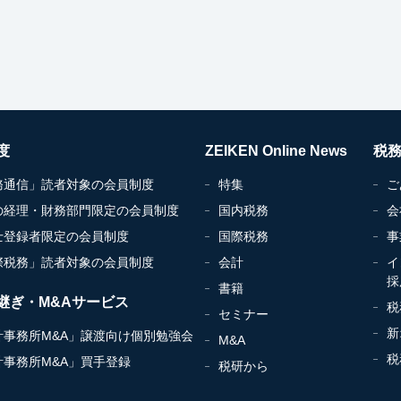
度
ZEIKEN Online News
税
務通信」読者対象の会員制度
特集
ご
の経理・財務部門限定の会員制度
国内税務
会
士登録者限定の会員制度
国際税務
事
際税務」読者対象の会員制度
会計
イ
採
書籍
継ぎ・M&Aサービス
税
セミナー
新
計事務所M&A」譲渡向け個別勉強会
M&A
税
計事務所M&A」買手登録
税研から