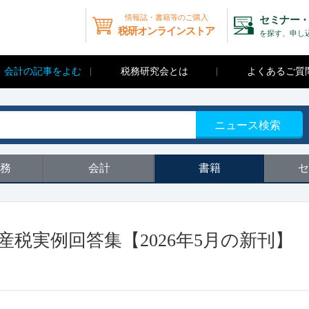
情報誌・書籍等のご購入
セミナー・
税研オンラインストア
を探す、申し
・会計の記事をよむ
税務研究会とは
よくあるご質
ニュース検索
務
会計
書籍
セ
産税実例回答集【2026年5月の新刊】