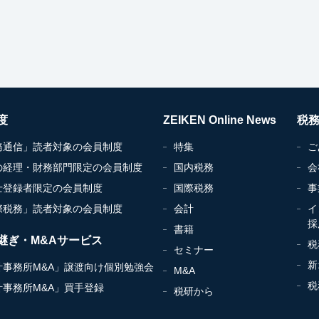
度
ZEIKEN Online News
税
務通信」読者対象の会員制度
特集
ご
の経理・財務部門限定の会員制度
国内税務
会
士登録者限定の会員制度
国際税務
事
際税務」読者対象の会員制度
会計
イ
採
書籍
継ぎ・M&Aサービス
税
セミナー
新
計事務所M&A」譲渡向け個別勉強会
M&A
税
計事務所M&A」買手登録
税研から