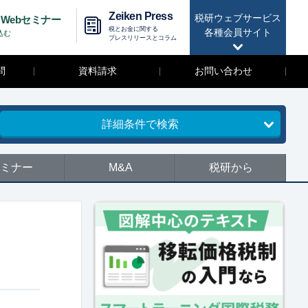
Zeiken Press
税研ウェブサービス
Webセミナー
税とお金に関する
各種会員サイト
込む
プレスリリースとコラム
問
資料請求
お問い合わせ
詳細条件で検索
ミナー
M&A
税研から