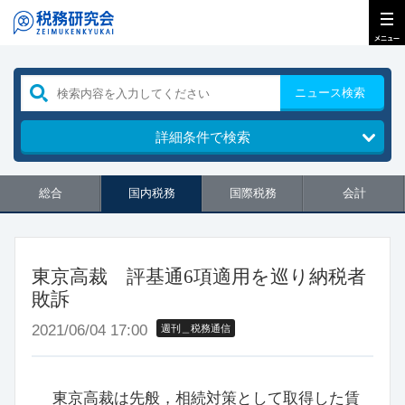
ニュース検索
詳細条件で検索
総合
国内税務
国際税務
会計
東京高裁 評基通6項適用を巡り納税者
敗訴
2021/06/04 17:00
週刊＿税務通信
東京高裁は先般，相続対策として取得した賃