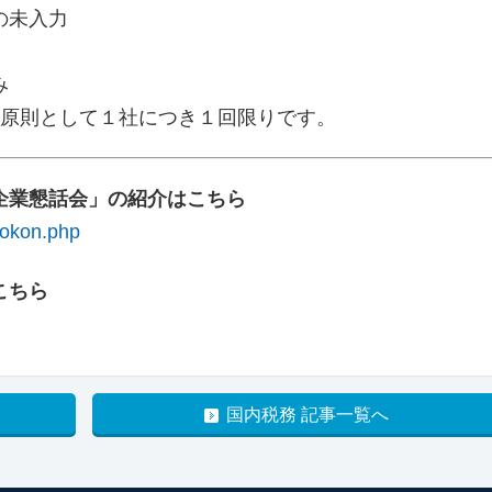
の未入力
み
は、原則として１社につき１回限りです。
企業懇話会」の紹介はこちら
yokon.php
こちら
国内税務 記事一覧へ