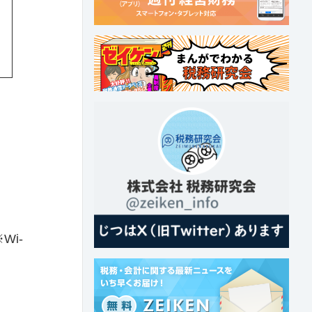
。
Wi-