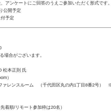
後、アンケートにご回答のうえご参加いただく形式です
り公開予定
送付予定
0
する場合がございます。
FO 松本正則 氏
oom）
ファレンスルーム （千代田区丸の内1丁目8番2号） ※
（先着順/リモート参加枠は20名）