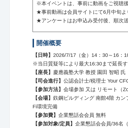
※本イベントは、事前に動画をご視聴
★事前動画は会員サイトにて6月中旬よ
★アンケートはお申込み受付後、順次
開催概要
【日時】
2026/7/17（金）14：30～16：1
※当日質疑等により最大16:30まで延長
【座長】
慶應義塾大学 教授 園田 智昭 氏
【司会進行】
公認会計士/税理士 Your C
【参加方法】
会場参加 又は リモート（Z
【会場】
鉃鋼ビルディング 南館4階 カン
Fi環境完備
【参加費】
企業懇話会会員 無料
【参加対象/定員】
企業懇話会会員/36名