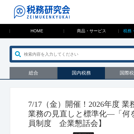
HOME
商品・サービス
税務
総合
国内税務
国際税
7/17（金）開催！2026年
業務の見直しと標準化―「何
員制度 企業懇話会】