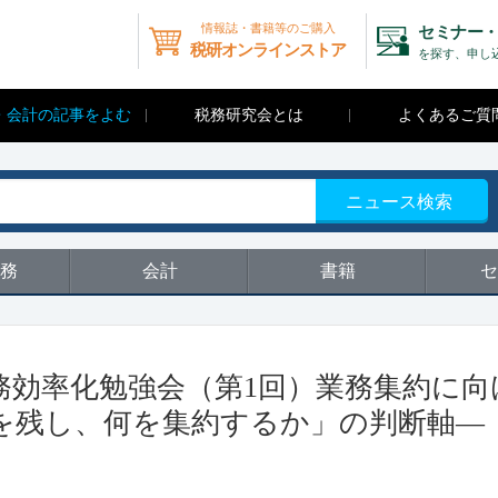
情報誌・書籍等のご購入
セミナー・
税研オンラインストア
を探す、申し
・会計の記事をよむ
税務研究会とは
よくあるご質
ニュース検索
務
会計
書籍
セ
度 業務効率化勉強会（第1回）業務集約に
を残し、何を集約するか」の判断軸―