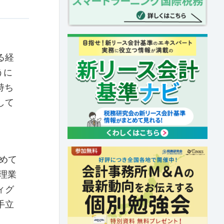
る経
うに
持ち
して
めて
理業
ィグ
手立