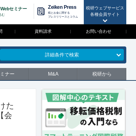
Zeiken Press
税研ウェブサービス
Webセミナー
税とお金に関する
各種会員サイト
込む
プレスリリースとコラム
問
資料請求
お問い合わせ
詳細条件で検索
ミナー
M&A
税研から
向けた
【会