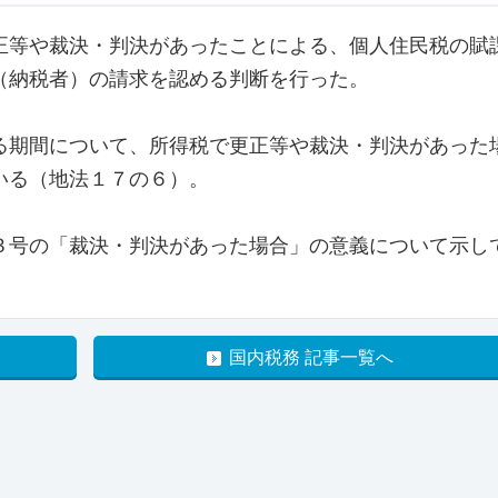
等や裁決・判決があったことによる、個人住民税の賦
（納税者）の請求を認める判断を行った。
期間について、所得税で更正等や裁決・判決があった
いる（地法１７の６）。
号の「裁決・判決があった場合」の意義について示し
国内税務 記事一覧へ