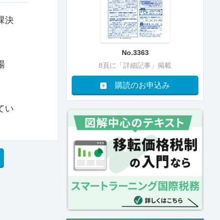
課決
No.3363
場
8頁に「詳細記事」掲載
購読のお申込み
てい