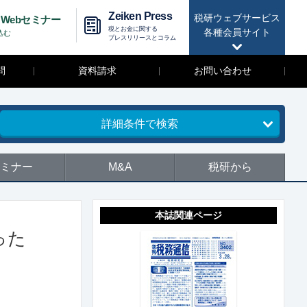
Zeiken Press
税研ウェブサービス
Webセミナー
税とお金に関する
各種会員サイト
込む
プレスリリースとコラム
問
資料請求
お問い合わせ
詳細条件で検索
ミナー
M&A
税研から
本誌関連ページ
った