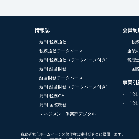
情報誌
会員制
週刊 税務通信
「税
税務通信データベース
企業
週刊 税務通信（データベース付き）
税理
週刊 経営財務
「国
経営財務データベース
事業引
週刊 経営財務（データベース付き）
「会
月刊 税務QA
「会
月刊 国際税務
マネジメント俱楽部デジタル
税務研究会ホームページの著作権は税務研究会に帰属します。