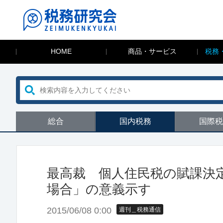
HOME
商品・サービス
税務
総合
国内税務
国際税
最高裁 個人住民税の賦課決
場合」の意義示す
2015/06/08 0:00
週刊＿税務通信