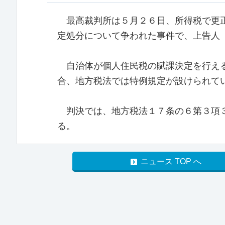
最高裁判所は５月２６日、所得税で更正
定処分について争われた事件で、上告人
自治体が個人住民税の賦課決定を行える
合、地方税法では特例規定が設けられて
判決では、地方税法１７条の６第３項３
る。
ニュース TOP へ