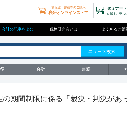
情報誌・書籍等のご購入
セミナー・
税研オンラインストア
を探す、申し
・会計の記事をよむ
税務研究会とは
よくあるご質
ニュース検索
務
会計
書籍
セ
定の期間制限に係る「裁決・判決があ