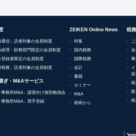
度
ZEIKEN Online News
税
務通信」読者対象の会員制度
特集
ご
の経理・財務部門限定の会員制度
国内税務
会
士登録者限定の会員制度
国際税務
事
際税務」読者対象の会員制度
会計
イ
採
書籍
継ぎ・M&Aサービス
税
セミナー
新
計事務所M&A」譲渡向け個別勉強会
M&A
税
計事務所M&A」買手登録
税研から