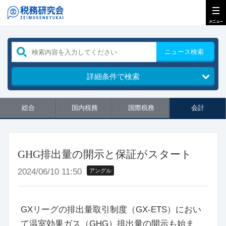
ニュース検索
詳細条件で検索
総合
国内税務
国際税務
会計
GHG排出量の開示と保証がスタート
2024/06/10 11:50
アングル
GXリーグの排出量取引制度（GX-ETS）におい
て温室効果ガス（GHG）排出量の開示も始ま