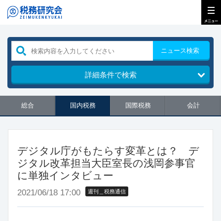
ニュース検索
詳細条件で検索
総合
国内税務
国際税務
会計
デジタル庁がもたらす変革とは？ デ
ジタル改革担当大臣室長の浅岡参事官
に単独インタビュー
2021/06/18 17:00
週刊＿税務通信