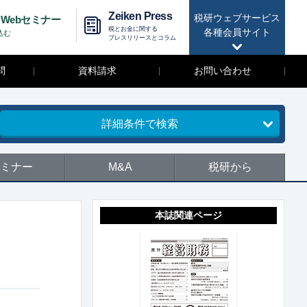
Zeiken Press
税研ウェブサービス
Webセミナー
税とお金に関する
各種会員サイト
込む
プレスリリースとコラム
問
資料請求
お問い合わせ
詳細条件で検索
ミナー
M&A
税研から
本誌関連ページ