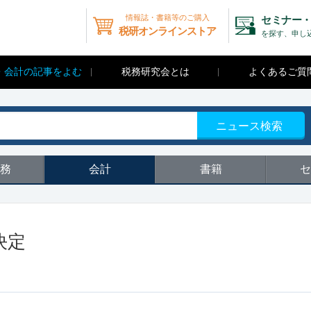
情報誌・書籍等のご購入
セミナー・
税研オンラインストア
を探す、申し
・会計の記事をよむ
税務研究会とは
よくあるご質
ニュース検索
務
会計
書籍
セ
決定