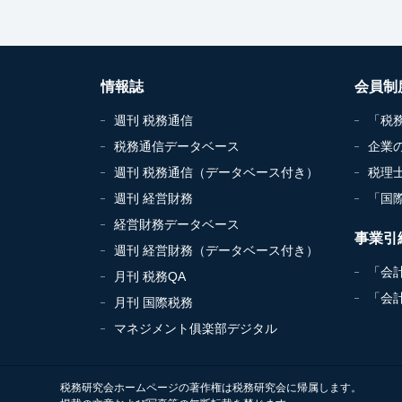
情報誌
会員制
週刊 税務通信
「税
税務通信データベース
企業
週刊 税務通信（データベース付き）
税理
週刊 経営財務
「国
経営財務データベース
事業引
週刊 経営財務（データベース付き）
「会
月刊 税務QA
「会
月刊 国際税務
マネジメント俱楽部デジタル
税務研究会ホームページの著作権は税務研究会に帰属します。