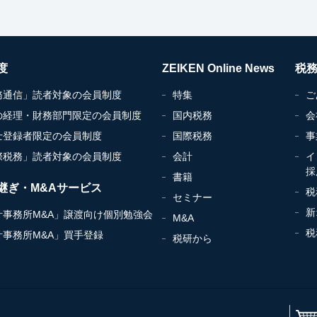
度
ZEIKEN Online News
税
務通信」読者対象の会員制度
特集
ご
の経理・財務部門限定の会員制度
国内税務
会
士登録者限定の会員制度
国際税務
事
際税務」読者対象の会員制度
会計
イ
採
書籍
継ぎ・M&Aサービス
税
セミナー
新
計事務所M&A」譲渡向け個別勉強会
M&A
税
計事務所M&A」買手登録
税研から