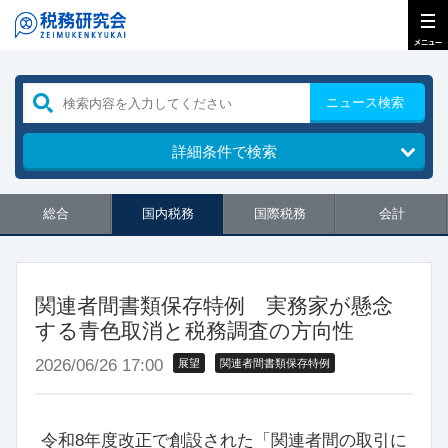
ニュース検索
詳細条件で検索
総合
国内税務
国際税務
会計
関連者間書類保存特例 実務家が懸念
する青色取消と税務調査の方向性
2026/06/26 17:00
展望
関連者間書類保存特例
令和8年度改正で創設された「関連者間の取引に