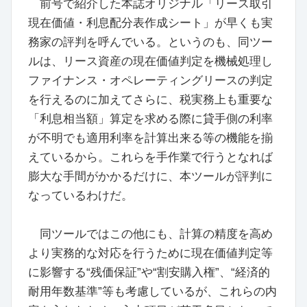
前号で紹介した本誌オリジナル「リース取引
現在価値・利息配分表作成シート」が早くも実
務家の評判を呼んでいる。というのも、同ツー
ルは、リース資産の現在価値判定を機械処理し
ファイナンス・オペレーティングリースの判定
を行えるのに加えてさらに、税実務上も重要な
「利息相当額」算定を求める際に貸手側の利率
が不明でも適用利率を計算出来る等の機能を揃
えているから。これらを手作業で行うとなれば
膨大な手間がかかるだけに、本ツールが評判に
なっているわけだ。
同ツールではこの他にも、計算の精度を高め
より実務的な対応を行うために現在価値判定等
に影響する“残価保証”や“割安購入権”、“経済的
耐用年数基準”等も考慮しているが、これらの内