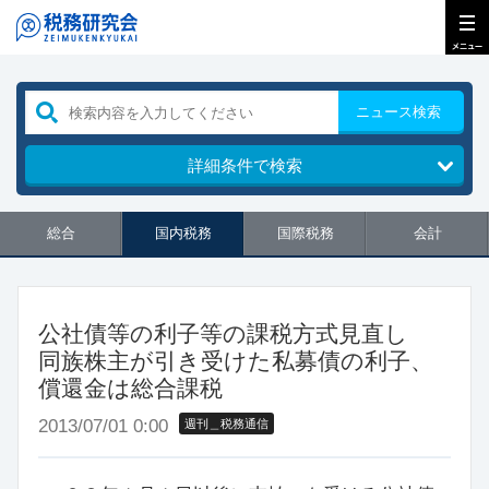
ニュース検索
詳細条件で検索
総合
国内税務
国際税務
会計
公社債等の利子等の課税方式見直し
同族株主が引き受けた私募債の利子、
償還金は総合課税
2013/07/01 0:00
週刊＿税務通信