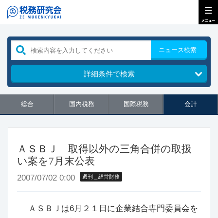
ニュース検索
詳細条件で検索
総合
国内税務
国際税務
会計
ＡＳＢＪ 取得以外の三角合併の取扱
い案を7月末公表
2007/07/02 0:00
週刊＿経営財務
ＡＳＢＪは6月２１日に企業結合専門委員会を