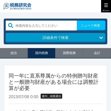
ニュース検索
詳細条件で検索
総合
国内税務
国際税務
会計
同一年に直系尊属からの特例贈与財産
と一般贈与財産がある場合には調整計
算が必要
2013/07/08 0:00
週刊＿税務通信