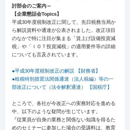
討部会のご案内～
【企業懇話会Topics】
平成30年度税制改正に関して、先日税務当局か
ら解説資料や通達が公表されました。改正項目
のなかで特に注目が集まる「賃上げ設備投資減
税」や「ＩＯＴ投資減税」の適用要件等の詳細
についても言及されています。
●平成30年度税制改正の解説 【財務省】
●租税特別措置法関係通達（法人税編）等の一
部改正について（法令解釈通達） 【国税庁】
ところで、各社が今改正への実務対応を進める
中、以下のような疑問が生じています。
『従業員が自身の業務と関係ない知識を得るた
めのセミナーに参加した場合の受講料は、教育