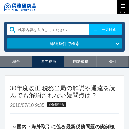
ニュース検索
詳細条件で検索
総合
国内税務
国際税務
会計
30年度改正 税務当局の解説や通達を読
んでも解消されない疑問点は？
2018/07/10 9:35
企業懇話会
～国内・海外取引に係る最新税務問題の実例検