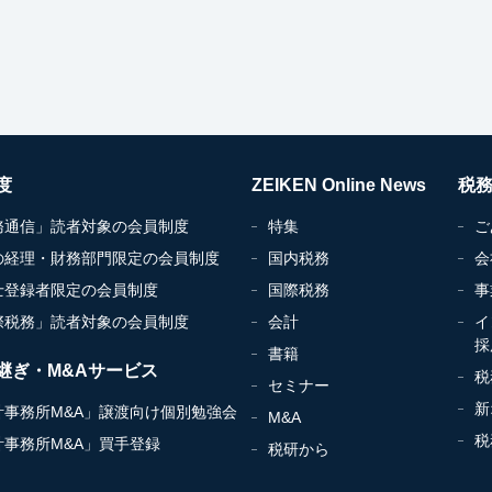
度
ZEIKEN Online News
税
務通信」読者対象の会員制度
特集
ご
の経理・財務部門限定の会員制度
国内税務
会
士登録者限定の会員制度
国際税務
事
際税務」読者対象の会員制度
会計
イ
採
書籍
継ぎ・M&Aサービス
税
セミナー
新
計事務所M&A」譲渡向け個別勉強会
M&A
税
計事務所M&A」買手登録
税研から