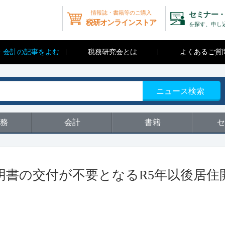
情報誌・書籍等のご購入
セミナー・
税研オンラインストア
を探す、申し
・会計の記事をよむ
税務研究会とは
よくあるご質
ニュース検索
務
会計
書籍
セ
明書の交付が不要となるR5年以後居住