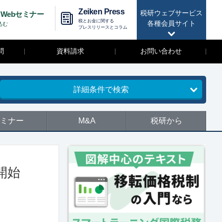
Zeiken Press
税研ウェブサービス
Webセミナー
税とお金に関する
各種会員サイト
込む
プレスリリースとコラム
問
資料請求
お問い合わせ
詳細条件で検索
ミナー
M&A
税研から
開始