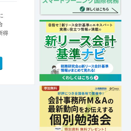
に
合
所得