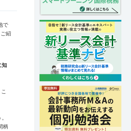
地で
をご紹
に知
うこ
う。
間柄