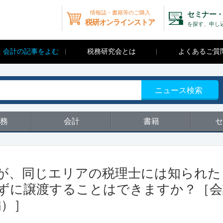
情報誌・書籍等のご購入
セミナー・
税研オンラインストア
を探す、申し
・会計の記事をよむ
税務研究会とは
よくあるご質
ニュース検索
務
会計
書籍
セ
が、同じエリアの税理士には知られた
ずに譲渡することはできますか？［会
編）］