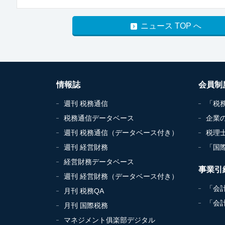
ニュース TOP へ
情報誌
会員制
週刊 税務通信
「税
税務通信データベース
企業
週刊 税務通信（データベース付き）
税理
週刊 経営財務
「国
経営財務データベース
事業引
週刊 経営財務（データベース付き）
「会
月刊 税務QA
「会
月刊 国際税務
マネジメント俱楽部デジタル