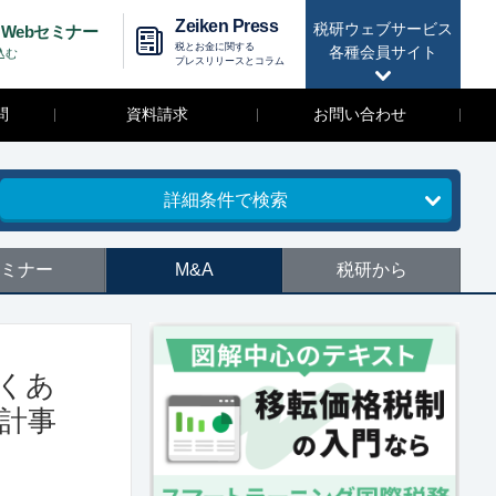
Zeiken Press
税研ウェブサービス
Webセミナー
税とお金に関する
各種会員サイト
込む
プレスリリースとコラム
問
資料請求
お問い合わせ
詳細条件で検索
ミナー
M&A
税研から
くあ
計事