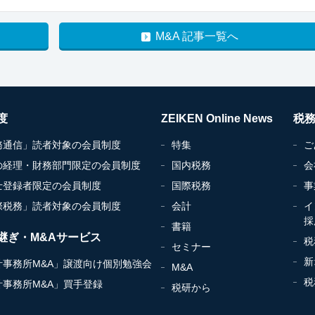
M&A 記事一覧へ
度
ZEIKEN Online News
税
務通信」読者対象の会員制度
特集
ご
の経理・財務部門限定の会員制度
国内税務
会
士登録者限定の会員制度
国際税務
事
際税務」読者対象の会員制度
会計
イ
採
書籍
継ぎ・M&Aサービス
税
セミナー
新
計事務所M&A」譲渡向け個別勉強会
M&A
税
計事務所M&A」買手登録
税研から