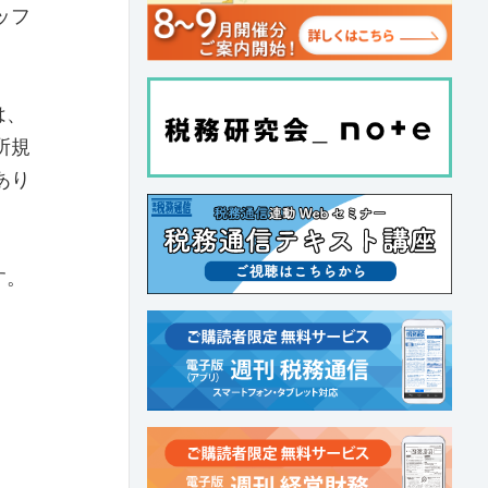
ッフ
は、
所規
あり
す。