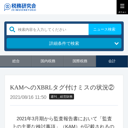
ニュース検索
詳細条件で検索
総合
国内税務
国際税務
会計
KAMへのXBRLタグ付けミスの状況②
2021/08/16 11:50
週刊＿経営財務
2021年3月期から監査報告書において「監査
上の主要な検討事項」（KAM）が記載されるの