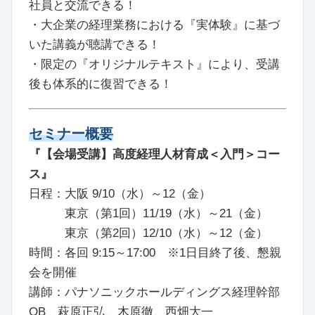
社員と交流できる！
・大企業の経理業務における『実体験』に基づ
いた講義が聴講できる！
・限定の『オリジナルテキスト』により、受講
後も体系的に復習できる！
セミナー概要
『【会場受講】高度経理人材育成＜入門＞コー
ス』
日程：大阪 9/10（水）～12（金）
東京（第1回）11/19（水）～21（金）
東京（第2回）12/10（水）～12（金）
時間：各回 9:15～17:00 ※1日目終了後、懇親
会を開催
講師：パナソニックホールディングス経理幹部
OB 萩原正弘、木原徹、西畑大一