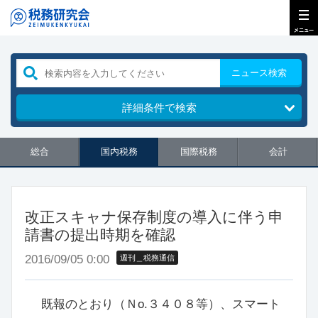
ニュース検索
詳細条件で検索
総合
国内税務
国際税務
会計
改正スキャナ保存制度の導入に伴う申
請書の提出時期を確認
2016/09/05 0:00
週刊＿税務通信
既報のとおり（Ｎо.３４０８等）、スマート