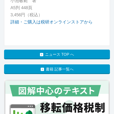
小池敏範 著
A5判 448頁
3,456円（税込）
詳細・ご購入は税研オンラインストアから
ニュース TOP へ
書籍 記事一覧へ