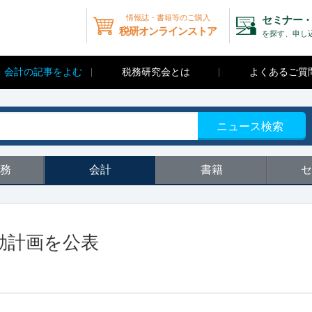
情報誌・書籍等のご購入
セミナー・
税研オンラインストア
を探す、申し
・会計の記事をよむ
税務研究会とは
よくあるご質
ニュース検索
務
会計
書籍
セ
動計画を公表