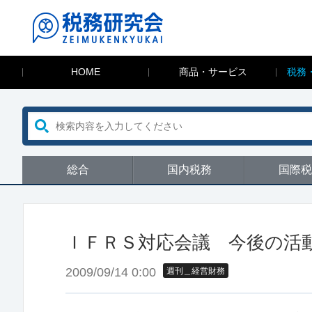
HOME
商品・サービス
税務
総合
国内税務
国際税
ＩＦＲＳ対応会議 今後の活
2009/09/14 0:00
週刊＿経営財務