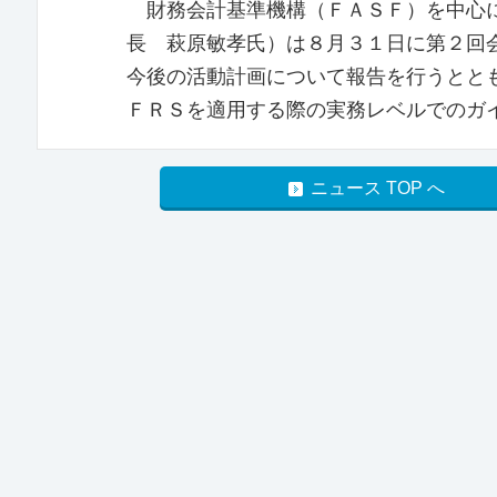
財務会計基準機構（ＦＡＳＦ）を中心に
長 萩原敏孝氏）は８月３１日に第２回
今後の活動計画について報告を行うとと
ＦＲＳを適用する際の実務レベルでのガ
ニュース TOP へ