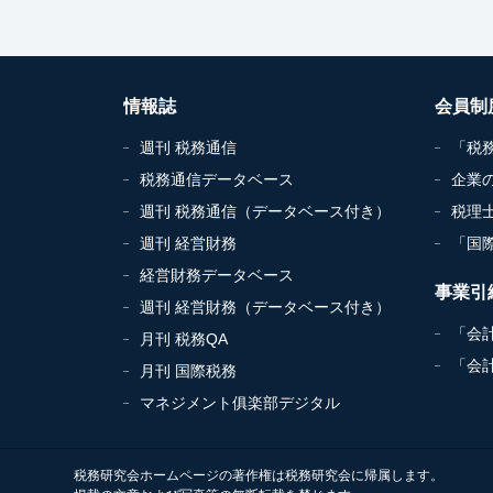
情報誌
会員制
週刊 税務通信
「税
税務通信データベース
企業
週刊 税務通信（データベース付き）
税理
週刊 経営財務
「国
経営財務データベース
事業引
週刊 経営財務（データベース付き）
「会
月刊 税務QA
「会
月刊 国際税務
マネジメント俱楽部デジタル
税務研究会ホームページの著作権は税務研究会に帰属します。