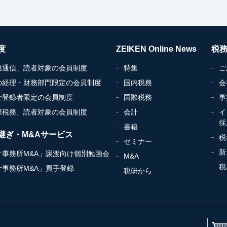
度
ZEIKEN Online News
税
務通信」読者対象の会員制度
特集
ご
の経理・財務部門限定の会員制度
国内税務
会
士登録者限定の会員制度
国際税務
事
際税務」読者対象の会員制度
会計
イ
採
書籍
継ぎ・M&Aサービス
税
セミナー
新
計事務所M&A」譲渡向け個別勉強会
M&A
税
計事務所M&A」買手登録
税研から