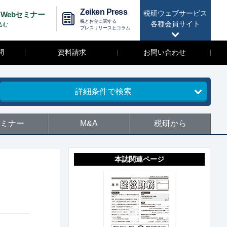
Zeiken Press
税研ウェブサービス
Webセミナー
税とお金に関する
各種会員サイト
込む
プレスリリースとコラム
問
資料請求
お問い合わせ
詳細条件で検索
ミナー
M&A
税研から
本誌関連ページ