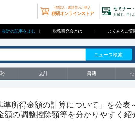
情報誌・書籍等のご購入
セミナー・
税研オンラインストア
を探す、申し
・会計の記事をよむ
税務研究会とは
よくあるご質
ニュース検索
務
会計
書籍
セ
基準所得金額の計算について」を公表
金額の調整控除額等を分かりやすく紹