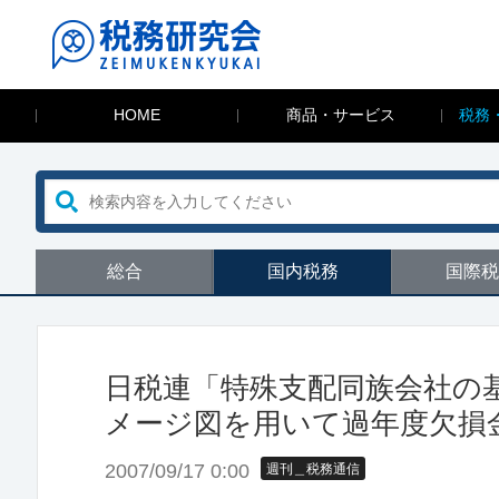
HOME
商品・サービス
税務
総合
国内税務
国際税
日税連「特殊支配同族会社の
メージ図を用いて過年度欠損
2007/09/17 0:00
週刊＿税務通信