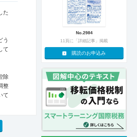
した
No.2984
どう
11頁に「詳細記事」掲載
して
購読のお申込み
控除
調整
いて