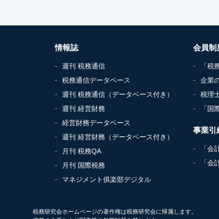
情報誌
会員制
週刊 税務通信
「税
税務通信データベース
企業
週刊 税務通信（データベース付き）
税理
週刊 経営財務
「国
経営財務データベース
事業引
週刊 経営財務（データベース付き）
「会
月刊 税務QA
「会
月刊 国際税務
マネジメント俱楽部デジタル
税務研究会ホームページの著作権は税務研究会に帰属します。