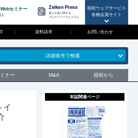
Zeiken Press
税研ウェブサービス
Webセミナー
税とお金に関する
各種会員サイト
込む
プレスリリースとコラム
問
資料請求
お問い合わせ
詳細条件で検索
ミナー
M&A
税研から
本誌関連ページ
～イ
介