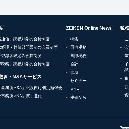
度
ZEIKEN Online News
税
務通信」読者対象の会員制度
特集
ご
の経理・財務部門限定の会員制度
国内税務
会
士登録者限定の会員制度
国際税務
事
際税務」読者対象の会員制度
会計
イ
採
書籍
継ぎ・M&Aサービス
税
セミナー
新
計事務所M&A」譲渡向け個別勉強会
M&A
税
計事務所M&A」買手登録
税研から