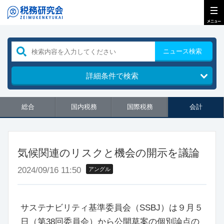
ニュース検索
詳細条件で検索
総合
国内税務
国際税務
会計
気候関連のリスクと機会の開示を議論
2024/09/16 11:50
アングル
サステナビリティ基準委員会（SSBJ）は９月５
日（第38回委員会）から公開草案の個別論点の