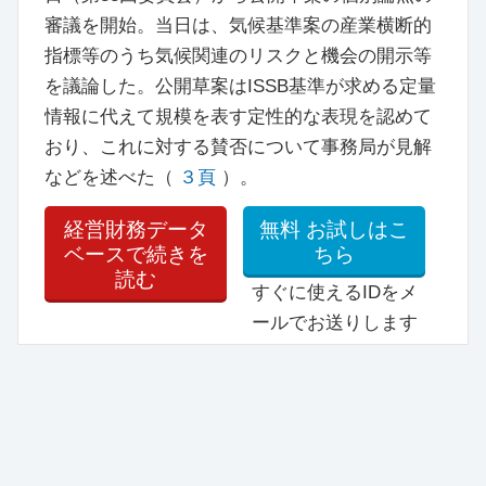
審議を開始。当日は、気候基準案の産業横断的
指標等のうち気候関連のリスクと機会の開示等
を議論した。公開草案はISSB基準が求める定量
情報に代えて規模を表す定性的な表現を認めて
おり、これに対する賛否について事務局が見解
などを述べた（
３頁
）。
経営財務データ
無料
お試しはこ
ベースで続きを
ちら
読む
すぐに使えるIDをメ
ールでお送りします